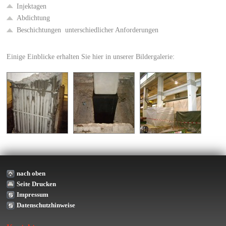
In­jek­ta­gen
Ab­dich­tung
Be­schich­tun­gen un­ter­schied­li­cher An­for­de­run­gen
Ei­ni­ge Ein­bli­cke er­hal­ten Sie hier in un­se­rer Bil­der­ga­le­rie:
nach oben
Seite Drucken
Impressum
Datenschutzhinweise