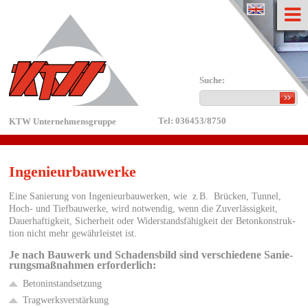
english
Suche:
Tel: 036453/8750
KTW Unternehmensgruppe
In­ge­nieur­bau­wer­ke
Eine Sa­nie­rung von In­ge­nieur­bau­wer­ken, wie z.B. Brü­cken, Tun­nel,
Hoch- und Tief­bau­wer­ke, wird not­wen­dig, wenn die Zu­ver­läs­sig­keit,
Dau­er­haf­tig­keit, Si­cher­heit oder Wi­der­stands­fä­hig­keit der Be­ton­kon­struk­
ti­on nicht mehr ge­währ­leis­tet ist.
Je nach Bau­werk und Scha­dens­bild sind ver­schie­de­ne Sa­nie­
rungs­maß­nah­men er­for­der­lich:
Be­to­n­in­stand­set­zung
Trag­werks­ver­stär­kung