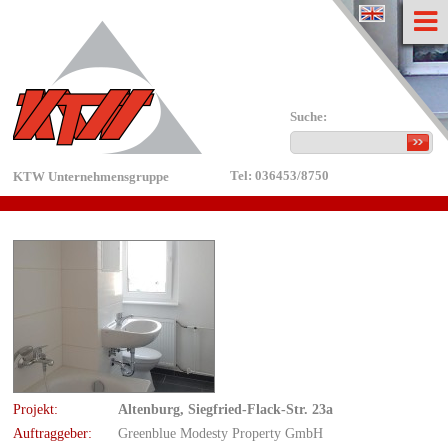
english
Suche:
Tel: 036453/8750
KTW Unternehmensgruppe
Pro­jekt:
Al­ten­burg, Sieg­fried-Flack-Str. 23a
Auf­trag­ge­ber:
Green­blue Mo­de­s­ty Pro­per­ty GmbH