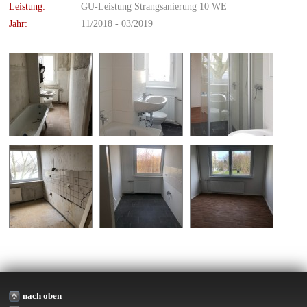
Leis­tung:
GU-Leis­tung Strang­s­a­nie­rung 10 WE
Jahr:
11/2018 - 03/2019
nach oben