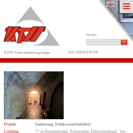
english
Suche:
Tel: 036453/8750
KTW Unternehmensgruppe
Pro­jekt:
Sa­nie­rung Trink­was­ser­be­häl­ter
Leis­tung:
77 m Riss­sa­nie­rung, Ent­fer­nung Alt­be­schich­tung, Vor­