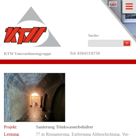
english
Suche:
Tel: 036453/8750
KTW Unternehmensgruppe
Pro­jekt:
Sa­nie­rung Trink­was­ser­be­häl­ter
Leis­tung:
77 m Riss­sa­nie­rung, Ent­fer­nung Alt­be­schich­tung, Vor­