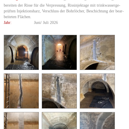
be­rei­ten der Risse für die Ver­pres­sung, Ris­sin­jek­ta­ge mit trink­was­ser­ge­
prüf­ten In­jek­ti­ons­harz, Ver­schluss der Bohr­lö­cher, Be­schich­tung der be­ar­
bei­te­ten Flä­chen.
Jahr:
Juni/ Juli 2026